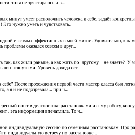
ти что я не зря стараюсь и в...
вых минут умеет расположить человека к себе, задаёт конкретны
!! Это нужно уметь и чувствовать...
ь одной из самых эффективных в моей жизни. Удивительно, как 
ь проблемы оказался совсем в друг...
ть так, как жили раньше, а как жить по- другому – не знаете? У 
ли натянутыми. Уровень дохода ост...
 себе" После прохождения первой части мастер класса был легки
 а я и не подозревала... при ч...
ересный опыт в диагностике расстановками и саму работу, кон
т , эта информация впечатлила. То ч...
ной индивидуальную сессию по семейным расстановкам. Про ра
йти индивидуальную встречу по расстановке...