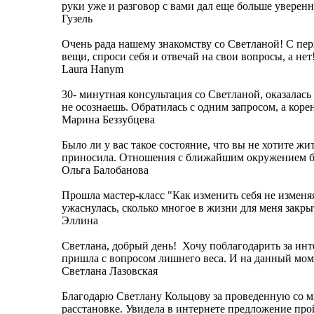
руки уже и разговор с вами дал еще больше увереннос
Гузель
Очень рада нашему знакомству со Светланой! С пер
вещи, спроси себя и отвечай на свои вопросы, а нет
Laura Hanym
30- минутная консультация со Светланой, оказалас
не осознаешь. Обратилась с одним запросом, а корен
Марина Беззубцева
Было ли у вас такое состояние, что вы не хотите жи
приносила. Отношения с ближайшим окружением бы
Ольга Балобанова
Прошла мастер-класс "Как изменить себя не изменяя
ужаснулась, сколько многое в жизни для меня закрыто,
Эллина
Светлана, добрый день! Хочу поблагодарить за инт
пришла с вопросом лишнего веса. И на данный момен
Светлана Лазовская
Благодарю Светлану Кольцову за проведенную со м
расстановке. Увидела в интернете предложение про