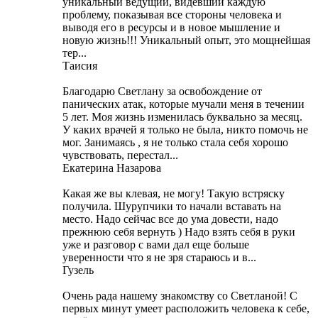
уникальный ведущий, видевший каждую
проблему, показывая все стороны человека и
выводя его в ресурсы и в новое мышление и
новую жизнь!!! Уникальный опыт, это мощнейшая
тер...
Таисия
Благодарю Светлану за освобождение от
панических атак, которые мучали меня в течении
5 лет. Моя жизнь изменилась буквально за месяц.
У каких врачей я только не была, никто помочь не
мог. Занимаясь , я не только стала себя хорошо
чувствовать, перестал...
Екатерина Назарова
Какая же вы клевая, не могу! Такую встряску
получила. Шурупчики то начали вставать на
место. Надо сейчас все до ума довести, надо
прежнюю себя вернуть ) Надо взять себя в руки
уже и разговор с вами дал еще больше
уверенности что я не зря стараюсь и в...
Гузель
Очень рада нашему знакомству со Светланой! С
первых минут умеет расположить человека к себе,