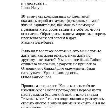
и чувствовать...
Laura Hanym
30- минутная консультация со Светланой,
оказалась одной из самых эффективных в моей
жизни. Удивительно, как можно с помощью
правильных вопросов выявить в себе то, что не
осознаешь. Обратилась с одним запросом, а корень
проблемы оказался совсем в друг...
Марина Беззубцева
Было ли у вас такое состояние, что вы не хотите
жить так, как жили раньше, а как жить по-
другому – не знаете? У меня такое было. Работа
отнимала много сил, а радости не приносила.
Отношения с ближайшим окружением были
натянутыми. Уровень дохода ост...
Ольга Балобанова
Прошла мастер-класс "Как изменить себя не
изменяя себе" После прохождения первой части
мастер класса был легкий шок, я ясно увидела
"темные места" своего подсознания и ужаснулась,
сколько многое в жизни для меня закрыто, а я и не
подозревала... при ч...