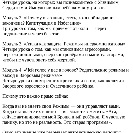
Четыре урока, на которых вы познакомитесь с Уязвимым,
Сердитым и Импульсивным ребёнком внутри вас.
Модуль 2. «Почему вы защищаетесь, хотя война давно
закончена? Капитуляция и Избегание»
Три урока о том, как мы прячемся от боли — через
подчинение и через бегство.
Модуль 3. «Атака как защита. Режимы-гиперкомпенсаторы»
Четыре урока о том, как мы становимся агрессорами,
перфекционистами, сверхконтролёрами и манипуляторами,
чтобы не чувствовать себя жертвой.
Модуль 4. «Чей голос у вас в голове? Родительские режимы и
выход к Здоровым режимам»
Четыре урока о внутренних критиках и о том, как включить
Здорового взрослого и Счастливого ребёнка.
Почему это важно прямо сейчас
Когда вы не знаете свои Режимы — они управляют вами.
Когда вы знаете их в лицо — вы можете заметить: «Ага,
сейчас активировался мой Брошенный ребёнок. Я чувствую
панику, но это не реальность. Это старая программа».
Одно это знание уже разрывает автоматическую цепочку: