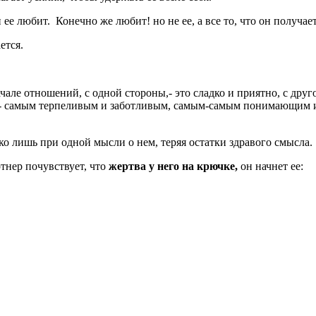
н ее любит. Конечно же любит! но не ее, а все то, что он получает
ется.
чале отношений, с одной стороны,- это сладко и приятно, с дру
ым- самым терпеливым и заботливым, самым-самым понимающим и
ко лишь при одной мысли о нем, теряя остатки здравого смысла.
ртнер почувствует, что
жертва у него на крючке,
он начнет ее: