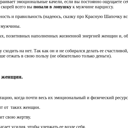
траивает эмоциональные качели, если вы постоянно ощущаете с
о скорей всего вы
попали в ловушку
к мужчине нарциссу.
ность и правильность (надеюсь, сказку про Красную Шапочку все
я мужчины.
рых, позитивных наполненных жизненной энергией женщин и, обя
ходить на нет. Так как он и не собирался делать ее счастливой,
ше отжать в свою пользу (не обязательно только деньги).
 женщин.
тацию, когда почти весь их эмоциональный и физический ресурс
ит от таких женщин.
ит свою жертву.
ает усилия, чтобы удержать ее возле себя.