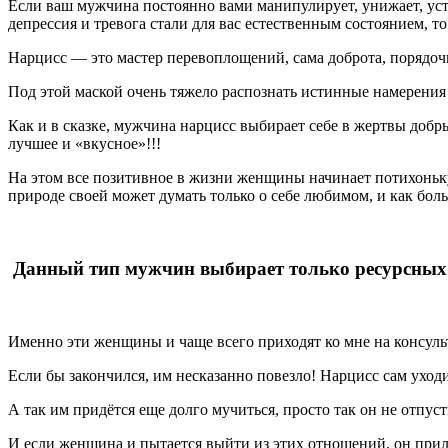
Если ваш мужчина постоянно вами манипулирует, унижает, ус
депрессия и тревога стали для вас естественным состоянием, т
Нарцисс — это мастер перевоплощений, сама доброта, порядоч
Под этой маской очень тяжело распознать истинные намерени
Как и в сказке, мужчина нарцисс выбирает себе в жертвы доб
лучшее и «вкусное»!!!
На этом все позитивное в жизни женщины начинает потихоньку с
природе своей может думать только о себе любимом, и как боль
Данный тип мужчин выбирает только ресурсных
Именно эти женщины и чаще всего приходят ко мне на консуль
Если бы закончился, им несказанно повезло! Нарцисс сам уход
А так им придётся еще долго мучиться, просто так он не отпуст
И если женщина и пытается выйти из этих отношений, он прилаг