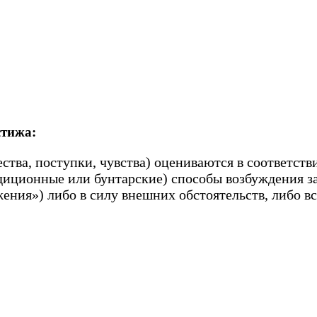
стижа:
ества, поступки, чувства) оцениваются в соответс
адиционные или бунтарские) способы возбуждения з
ния») либо в силу внешних обстоятельств, либо в