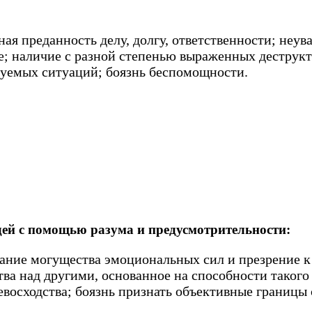
ная преданность делу, долгу, ответственности; неу
бе; наличие с разной степенью выраженных дестру
ируемых ситуаций; боязнь беспомощности.
дей с помощью разума и предусмотрительности:
ицание могущества эмоциональных сил и презрение 
ва над другими, основанное на способности такого 
евосходства; боязнь признать объективные границы 