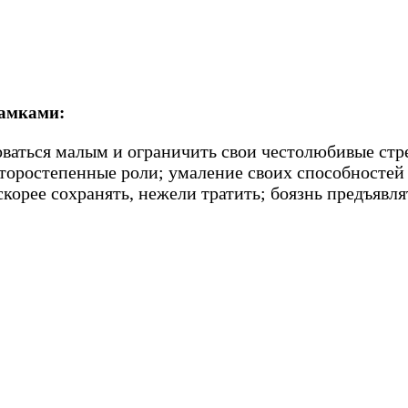
рамками:
оваться малым и ограничить свои честолюбивые стр
второстепенные роли; умаление своих способносте
корее сохранять, нежели тратить; боязнь предъявля