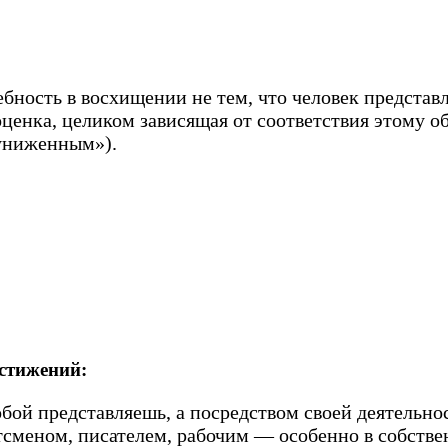
ебность в восхищении не тем, что человек представл
енка, целиком зависящая от соответствия этому о
«униженным»).
остижений:
обой представляешь, а посредством своей деятельно
меном, писателем, рабочим — особенно в собствен