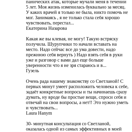
панических атак, которые мучали меня в течении
5 лет. Моя жизнь изменилась буквально за месяц.
У каких врачей я только не была, никто помочь не
мог. Занимаясь , я не только стала себя хорошо
чувствовать, перестал...
Екатерина Назарова
Какая же вы клевая, не могу! Такую встряску
получила. Шурупчики то начали вставать на
место. Надо сейчас все до ума довести, надо
прежнюю себя вернуть ) Надо взять себя в руки
уже и разговор с вами дал еще больше
уверенности что я не зря стараюсь и в...
Гузель
Очень рада нашему знакомству со Светланой! С
первых минут умеет расположить человека к себе,
задаёт конкретные вопросы и ты начинаешь сразу
думать, ну вроде бы простые вещи, спроси себя и
отвечай на свои вопросы, а нет!! Это нужно уметь
и чувствовать...
Laura Hanym
30- минутная консультация со Светланой,
оказалась одной из самых эффективных в моей