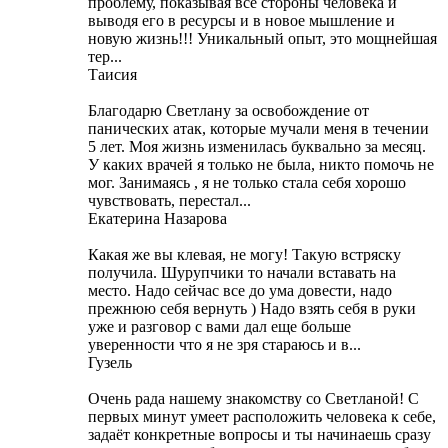
проблему, показывая все стороны человека и
выводя его в ресурсы и в новое мышление и
новую жизнь!!! Уникальный опыт, это мощнейшая
тер...
Таисия
Благодарю Светлану за освобождение от
панических атак, которые мучали меня в течении
5 лет. Моя жизнь изменилась буквально за месяц.
У каких врачей я только не была, никто помочь не
мог. Занимаясь , я не только стала себя хорошо
чувствовать, перестал...
Екатерина Назарова
Какая же вы клевая, не могу! Такую встряску
получила. Шурупчики то начали вставать на
место. Надо сейчас все до ума довести, надо
прежнюю себя вернуть ) Надо взять себя в руки
уже и разговор с вами дал еще больше
уверенности что я не зря стараюсь и в...
Гузель
Очень рада нашему знакомству со Светланой! С
первых минут умеет расположить человека к себе,
задаёт конкретные вопросы и ты начинаешь сразу