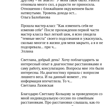
другому – не знаете? У меня такое было. Работа
отнимала много сил, а радости не приносила.
Отношения с ближайшим окружением были
натянутыми. Уровень дохода ост...
Ольга Балобанова
Прошла мастер-класс "Как изменить себя не
изменяя себе" После прохождения первой части
мастер класса был легкий шок, я ясно увидела
"темные места" своего подсознания и ужаснулась,
сколько многое в жизни для меня закрыто, а я и не
подозревала... при ч...
Эллина
Светлана, добрый день! Хочу поблагодарить за
интересный опыт в диагностике расстановками и
саму работу, консультацию. Вопросы мне эти были
интересны. На диагностику пришла с вопросом
лишнего веса. И на данный момент , эта
информация впечатлила. То ч...
Светлана Лазовская
Благодарю Светлану Кольцову за проведенную со
мной индивидуальную сессию по семейным
расстановкам. Про расстановки слышала, как-то